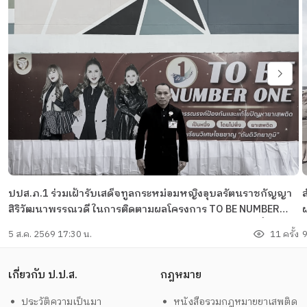
ปปส.ภ.1 ร่วมเฝ้ารับเสด็จทูลกระหม่อมหญิงอุบลรัตนราชกัญญา
ส
สิริวัฒนาพรรณวดี ในการติดตามผลโครงการ TO BE NUMBER
ONE และทรงเปิดชมรม TO BE NUMBER ONE พร้อมศูนย์เพื่อนใจ
5 ส.ค. 2569 17:30 น.
11 ครั้ง
9
TO BE NUMBER ONE ณ โรงเรียนวิเศษไชยชาญ "ตันติวิทยาภูมิ"
จังหวัดอ่างทอง
เกี่ยวกับ ป.ป.ส.
กฎหมาย
ประวัติความเป็นมา
หนังสือรวมกฎหมายยาเสพติด