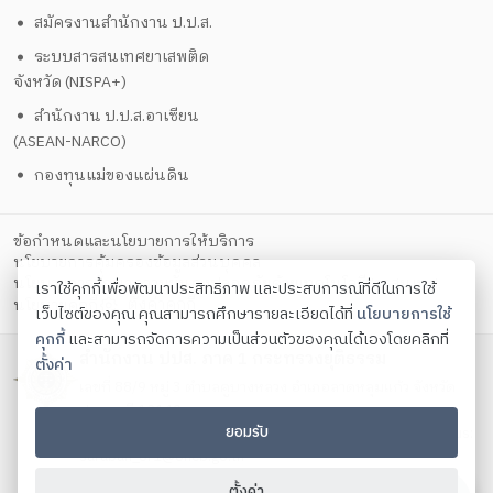
สมัครงานสำนักงาน ป.ป.ส.
ระบบสารสนเทศยาเสพติด
จังหวัด (NISPA+)
สำนักงาน ป.ป.ส.อาเซียน
(ASEAN-NARCO)
กองทุนแม่ของแผ่นดิน
ข้อกำหนดและนโยบายการให้บริการ
นโยบายการคุ้มครองข้อมูลส่วนบุคคล
นโยบายการรักษาความมั่นคงปลอดภัยด้วยเทคโนโลยีสารสนเทศ
เราใช้คุกกี้เพื่อพัฒนาประสิทธิภาพ และประสบการณ์ที่ดีในการใช้
ตั้งค่าคุกกี้
นโยบายคุกกี้
เว็บไซต์ของคุณ คุณสามารถศึกษารายละเอียดได้ที่
นโยบายการใช้
คุกกี้
และสามารถจัดการความเป็นส่วนตัวของคุณได้เองโดยคลิกที่
สำนักงาน ปปส. ภาค 1 กระทรวงยุติธรรม
ตั้งค่า
เลขที่ 88/9 หมู่ 3 ตำบลคูบางหลวง อำเภอลาดหลุมแก้ว จังหวัด
ปทุมธานี 12140
ยอมรับ
โทรศัพท์ 0 2593 4529-33 โทรสาร 0 2593 4510 Contact us:
saraban_or1@oncb.go.th
Copyright ©
2026
ตั้งค่า