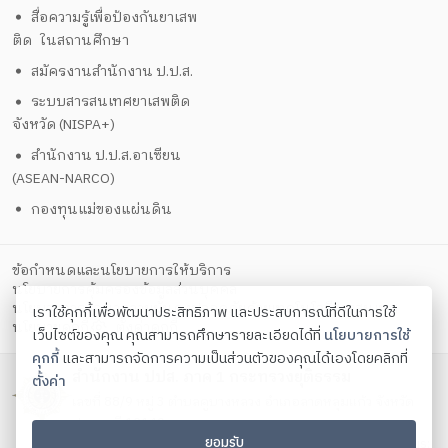
สื่อความรู้เพื่อป้องกันยาเสพ
ติด ในสถานศึกษา
สมัครงานสำนักงาน ป.ป.ส.
ระบบสารสนเทศยาเสพติด
จังหวัด (NISPA+)
สำนักงาน ป.ป.ส.อาเซียน
(ASEAN-NARCO)
กองทุนแม่ของแผ่นดิน
ข้อกำหนดและนโยบายการให้บริการ
นโยบายการคุ้มครองข้อมูลส่วนบุคคล
นโยบายการรักษาความมั่นคงปลอดภัยด้วยเทคโนโลยีสารสนเทศ
เราใช้คุกกี้เพื่อพัฒนาประสิทธิภาพ และประสบการณ์ที่ดีในการใช้
ตั้งค่าคุกกี้
นโยบายคุกกี้
เว็บไซต์ของคุณ คุณสามารถศึกษารายละเอียดได้ที่
นโยบายการใช้
คุกกี้
และสามารถจัดการความเป็นส่วนตัวของคุณได้เองโดยคลิกที่
สำนักงาน ปปส. ภาค 1 กระทรวงยุติธรรม
ตั้งค่า
เลขที่ 88/9 หมู่ 3 ตำบลคูบางหลวง อำเภอลาดหลุมแก้ว จังหวัด
ปทุมธานี 12140
ยอมรับ
โทรศัพท์ 0 2593 4529-33 โทรสาร 0 2593 4510 Contact us: