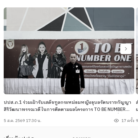
ปปส.ภ.1 ร่วมเฝ้ารับเสด็จทูลกระหม่อมหญิงอุบลรัตนราชกัญญา
ส
สิริวัฒนาพรรณวดี ในการติดตามผลโครงการ TO BE NUMBER
ONE และทรงเปิดชมรม TO BE NUMBER ONE พร้อมศูนย์เพื่อนใจ
5 ส.ค. 2569 17:30 น.
17 ครั้ง
9
TO BE NUMBER ONE ณ โรงเรียนวิเศษไชยชาญ "ตันติวิทยาภูมิ"
จังหวัดอ่างทอง