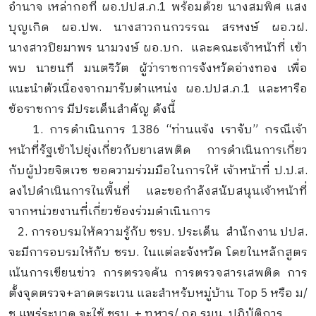
อำนาจ เหล่ากอที ผอ.ปปส.ภ.1 พร้อมด้วย นางสมพิศ แสง
บุญเกิด ผอ.ปพ. นางสาวกนกวรรณ สรหงษ์ ผอ.วฝ.
นางสาวปิยมาพร นามวงษ์ ผอ.บก. และคณะเจ้าหน้าที่ เข้า
พบ นายนที มนตริวัต ผู้ว่าราชการจังหวัดอ่างทอง เพื่อ
แนะนำตัวเนื่องจากมารับตำแหน่ง ผอ.ปปส.ภ.1 และหารือ
ข้อราชการ มีประเด็นสำคัญ ดังนี้
1. การดำเนินการ 1386 “ท่านแจ้ง เราจับ” กรณีเจ้า
หน้าที่รัฐเข้าไปยุ่งเกี่ยวกับยาเสพติด การดำเนินการเกี่ยว
กับผู้ป่วยจิตเวช ขอความร่วมมือในการให้ เจ้าหน้าที่ ป.ป.ส.
ลงไปดำเนินการในพื้นที่ และขอกำลังสนับสนุนเจ้าหน้าที่
จากหน่วยงานที่เกี่ยวข้องร่วมดำเนินการ
2. การอบรมให้ความรู้กับ ชรบ. ประเด็น สำนักงาน ปปส.
จะมีการอบรมให้กับ ชรบ. ในแต่ละจังหวัด โดยในหลักสูตร
เน้นการเขียนข่าว การตรวจค้น การตรวจสารเสพติด การ
ตั้งจุดตรวจ+ลาดตระเวน และสำหรับหมู่บ้าน Top 5 หรือ ม/
ช แพร่ระบาด จะใช้ ชรบ. + ทหาร/ กอ.รมน. ปฏิบัติการ